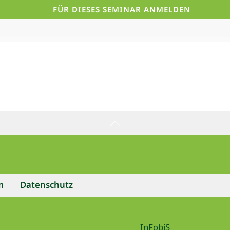
Back
To
Top
m
Datenschutz
InFobiS