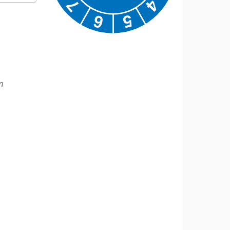
Google Kalender
iCalendar
n