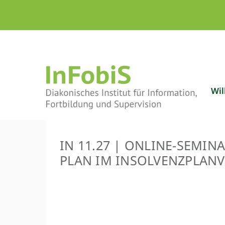
Skip
to
content
Wi
IN 11.27 | ONLINE-SEMIN
PLAN IM INSOLVENZ­PLAN