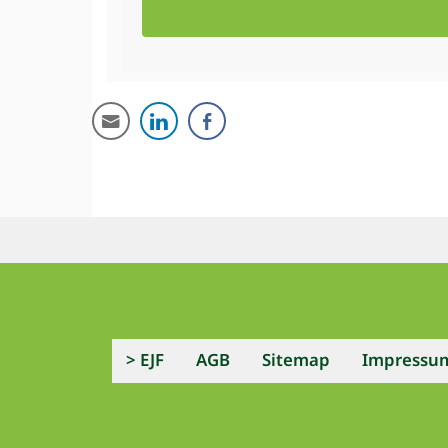
> EJF
AGB
Sitemap
Impressu