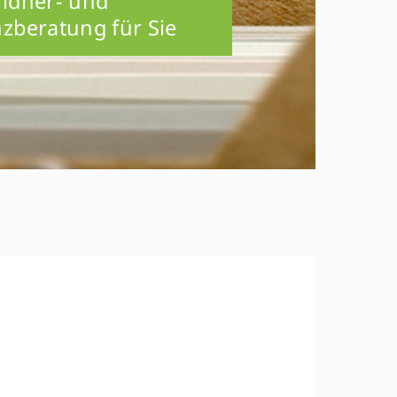
uldner- und
nzberatung für Sie
.