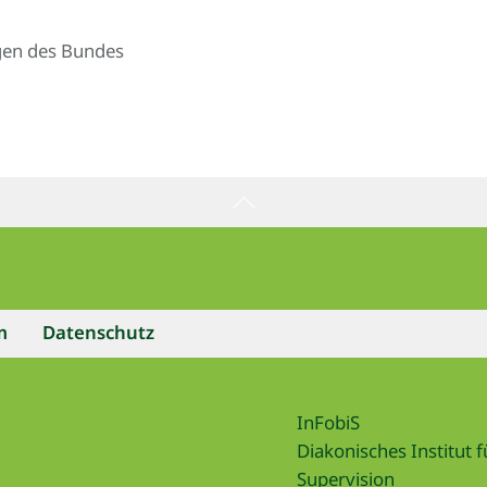
gen des Bundes
Back
To
Top
m
Datenschutz
InFobiS
Diakonisches Institut 
Supervision