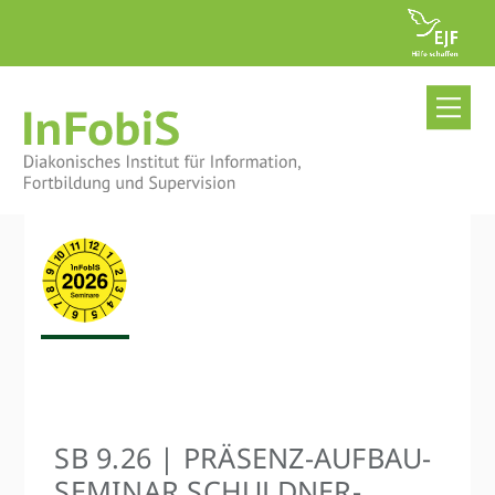
Skip
to
content
Me
SB 9.26 | PRÄSENZ-AUFBAU­
SEMINAR SCHULDNER­