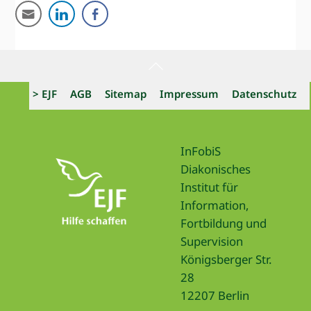
Back
To
> EJF
AGB
Sitemap
Impressum
Datenschutz
Top
InFobiS
Diakonisches
Institut für
Information,
Fortbildung und
Supervision
Königsberger Str.
28
12207 Berlin