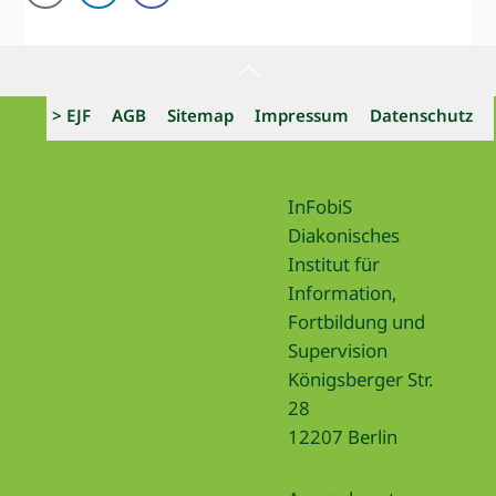
Back
To
> EJF
AGB
Sitemap
Impressum
Datenschutz
Top
InFobiS
Diakonisches
Institut für
Information,
Fortbildung und
Supervision
Königsberger Str.
28
12207 Berlin