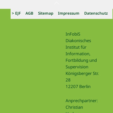
Back
To
> EJF
AGB
Sitemap
Impressum
Datenschutz
Top
InFobiS
Diakonisches
Institut für
Information,
Fortbildung und
Supervision
Königsberger Str.
28
12207 Berlin
Anprechpartner:
Christian