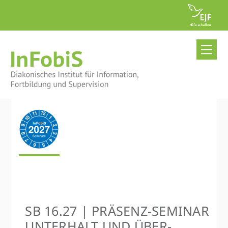
Skip
to
content
Me
SB 16.27 | PRÄSENZ-SEMINAR
UNTERHALT UND ÜBER­