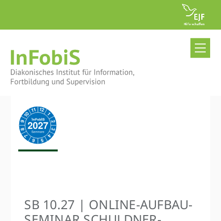
Skip
to
content
Me
SB 10.27 | ONLINE-AUFBAU­
SEMINAR SCHULDNER­