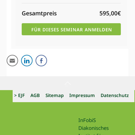
Gesamtpreis
595,00€
Back
To
> EJF
AGB
Sitemap
Impressum
Datenschutz
Top
InFobiS
Diakonisches