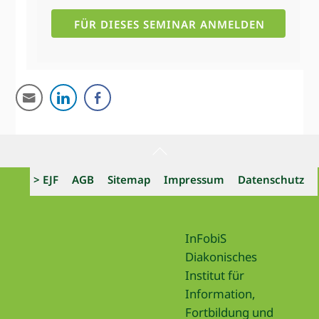
Back
To
> EJF
AGB
Sitemap
Impressum
Datenschutz
Top
InFobiS
Diakonisches
Institut für
Information,
Fortbildung und