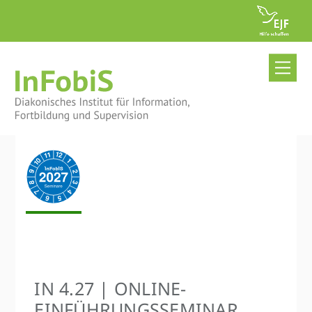
Skip
to
content
Me
IN 4.27 | ONLINE-
EINFÜHRUNGS­SEMINAR