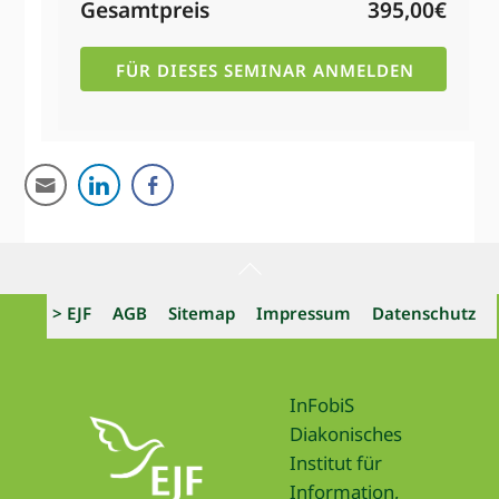
Gesamtpreis
395,00€
Back
To
> EJF
AGB
Sitemap
Impressum
Datenschutz
Top
InFobiS
Diakonisches
Institut für
Information,