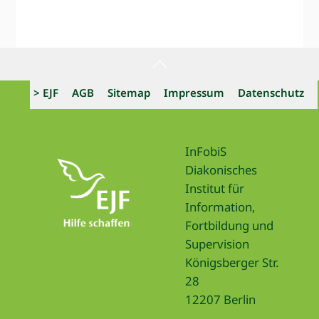
Back
To
> EJF
AGB
Sitemap
Impressum
Datenschutz
Top
InFobiS
Diakonisches
Institut für
Information,
Fortbildung und
Supervision
Königsberger Str.
28
12207 Berlin