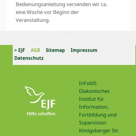
Bedienungsanleitung versenden wir ca.
eine Woche vor Beginn der
Veranstaltung.
Back
To
> EJF
AGB
Sitemap
Impressum
Top
Datenschutz
InFobiS
Diakonisches
Institut für
Information,
Fortbildung und
Supervision
Königsberger Str.